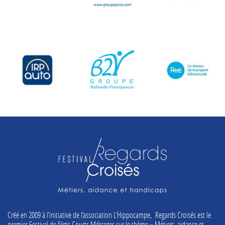
Créé en 2009 à l’initiative de l’association L’Hippocampe, Regards Croisés est le
premier Festival de films Courts Métrages sur le thème « Métiers, aidance et