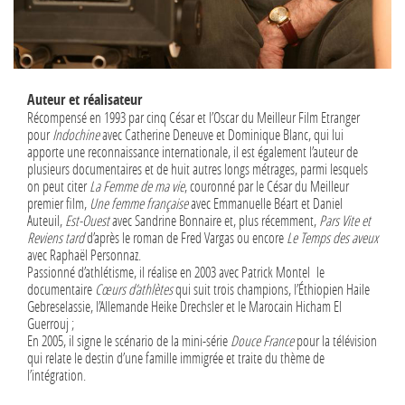
Auteur et réalisateur
Récompensé en 1993 par cinq César et l’Oscar du Meilleur Film Etranger
pour
Indochine
avec Catherine Deneuve et Dominique Blanc, qui lui
apporte une reconnaissance internationale, il est également l’auteur de
plusieurs documentaires et de huit autres longs métrages, parmi lesquels
on peut citer
La Femme de ma vie
, couronné par le César du Meilleur
premier film,
Une femme française
avec Emmanuelle Béart et Daniel
Auteuil,
Est-Ouest
avec Sandrine Bonnaire et, plus récemment,
Pars Vite et
Reviens tard
d’après le roman de Fred Vargas ou encore
Le Temps des aveux
avec Raphaël Personnaz.
Passionné d’athlétisme, il réalise en 2003 avec Patrick Montel le
documentaire
Cœurs d’athlètes
qui suit trois champions, l’Éthiopien Haile
Gebreselassie, l’Allemande Heike Drechsler et le Marocain Hicham El
Guerrouj ;
En 2005, il signe le scénario de la mini-série
Douce France
pour la télévision
qui relate le destin d’une famille immigrée et traite du thème de
l’intégration.