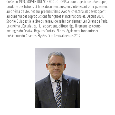
Créée en 1999, SOPHIE DULAC PRODUCTIONS a pour objectif de développer,
produire des fictions et films documentaires, en s’intéressant principalement
au cinéma d‘auteur et aux premiers films. Avec Michel Zana, ils développent
aujourd’hui des coproductions françaises et internationales. Depuis 2001,
Sophie Dulac est à la tête du réseau de salles parisiennes Les Ecrans de Paris.
Le cinéma L’Escurial, qui lui appartient, diffuse régulièrement les courts-
métrages du Festival Regards Croisés. Elle est également fondatrice et
présidente du Champs-Élysées Film Festival depuis 2012.