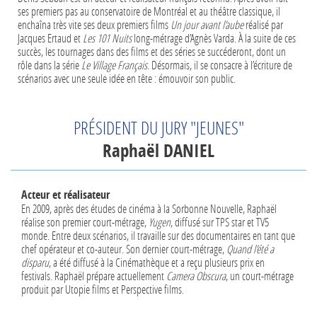
ses premiers pas au conservatoire de Montréal et au théâtre classique, il
enchaîna très vite ses deux premiers films
Un jour avant l’aube
réalisé par
Jacques Ertaud et
Les 101 Nuits
long-métrage d’Agnès Varda. À la suite de ces
succès, les tournages dans des films et des séries se succéderont, dont un
rôle dans la série
Le Village Français
. Désormais, il se consacre à l’écriture de
scénarios avec une seule idée en tête : émouvoir son public.
PRÉSIDENT DU JURY "JEUNES"
Raphaël DANIEL
Acteur et réalisateur
En 2009, après des études de cinéma à la Sorbonne Nouvelle, Raphaël
réalise son premier court-métrage,
Yugen
, diffusé sur TPS star et TV5
monde. Entre deux scénarios, il travaille sur des documentaires en tant que
chef opérateur et co-auteur. Son dernier court-métrage,
Quand l’été a
disparu
, a été diffusé à la Cinémathèque et a reçu plusieurs prix en
festivals. Raphaël prépare actuellement
Camera Obscura
, un court-métrage
produit par Utopie films et Perspective films.