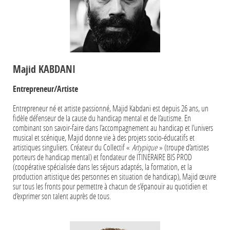
Majid KABDANI
Entrepreneur/Artiste
Entrepreneur né et artiste passionné, Majid Kabdani est depuis 26 ans, un
fidèle défenseur de la cause du handicap mental et de l’autisme. En
combinant son savoir-faire dans l’accompagnement au handicap et l’univers
musical et scénique, Majid donne vie à des projets socio-éducatifs et
artistiques singuliers. Créateur du Collectif «
Artypique
» (troupe d’artistes
porteurs de handicap mental) et fondateur de ITINERAIRE BIS PROD
(coopérative spécialisée dans les séjours adaptés, la formation, et la
production artistique des personnes en situation de handicap), Majid œuvre
sur tous les fronts pour permettre à chacun de s’épanouir au quotidien et
d’exprimer son talent auprès de tous.