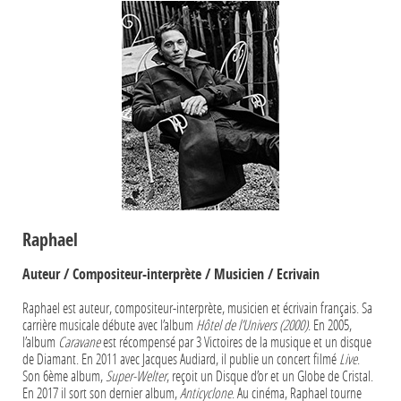
Raphael
Auteur / Compositeur-interprète / Musicien / Ecrivain
Raphael est auteur, compositeur-interprète, musicien et écrivain français. Sa
carrière musicale débute avec l’album
Hôtel de l’Univers (2000)
. En 2005,
l’album
Caravane
est récompensé par 3 Victoires de la musique et un disque
de Diamant. En 2011 avec Jacques Audiard, il publie un concert filmé
Live
.
Son 6ème album,
Super-Welter
, reçoit un Disque d’or et un Globe de Cristal.
En 2017 il sort son dernier album,
Anticyclone
. Au cinéma, Raphael tourne