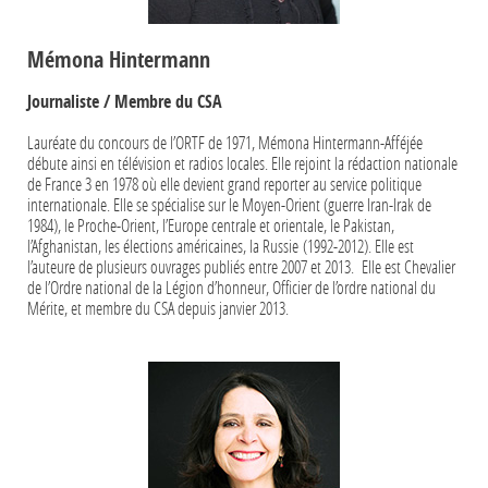
Mémona Hintermann
Journaliste / Membre du CSA
Lauréate du concours de l’ORTF de 1971, Mémona Hintermann-Afféjée
débute ainsi en télévision et radios locales. Elle rejoint la rédaction nationale
de France 3 en 1978 où elle devient grand reporter au service politique
internationale. Elle se spécialise sur le Moyen-Orient (guerre Iran-Irak de
1984), le Proche-Orient, l’Europe centrale et orientale, le Pakistan,
l’Afghanistan, les élections américaines, la Russie (1992-2012). Elle est
l’auteure de plusieurs ouvrages publiés entre 2007 et 2013. Elle est Chevalier
de l’Ordre national de la Légion d’honneur, Officier de l’ordre national du
Mérite, et membre du CSA depuis janvier 2013.