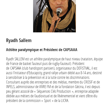
Ryadh Sallem
Athlète paralympique et Président de CAPSAAA
Ryadh SALLEM est un athlète paralympique de haut niveau (natation, équipe
de France de basket fauteuil puis de rugby-fauteuil). Président
de CAPSAAA (club handisport parisien), organisateur du DEFISTIVAL, il est
aussi l’initiateur d’Educapcity, grand rallye urbain dédié aux 8-14 ans, destiné
à sensibiliser à la prévention et à la lutte contre les discriminations.
Consultant auprès des entreprises et des médias, membre du CROSIF et de
l’APELS, administrateur de VIVRE FM et de la fondation Gécina, il est depuis
peu gérant associé de « Séquences Clés Production », entreprise adaptée
dédiée aux métiers de l’audiovisuel et de l’évènementiel et vient d’être élu
président de la commission « Sport » de la LICRA.