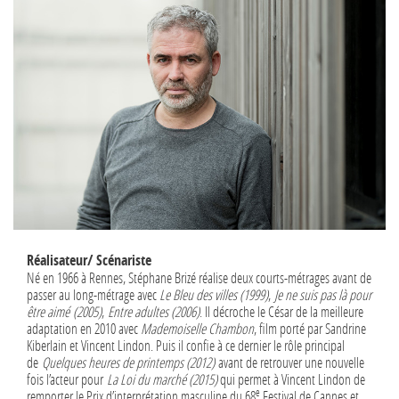
Réalisateur/ Scénariste
Né en 1966 à Rennes, Stéphane Brizé réalise deux courts-métrages avant de
passer au long-métrage avec
Le Bleu des villes (1999)
,
Je ne suis pas là pour
être aimé (2005)
,
Entre adultes (2006)
. Il décroche le César de la meilleure
adaptation en 2010 avec
Mademoiselle Chambon
, film porté par Sandrine
Kiberlain et Vincent Lindon. Puis il confie à ce dernier le rôle principal
de
Quelques heures de printemps (2012)
avant de retrouver une nouvelle
fois l’acteur pour
La Loi du marché (2015)
qui permet à Vincent Lindon de
e
remporter le Prix d’interprétation masculine du 68
Festival de Cannes et,