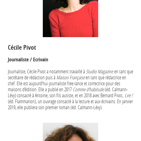
Cécile Pivot
Journaliste / Ecrivain
Journaliste, Cécile Pivot a notamment travaillé à
Studio Magazine
en tant que
secrétaire de rédaction puis à
Maison Française
en tant que rédactrice en
chef. Elle est aujourd’hui journaliste free-lance et correctrice pour des
maisons d’édition. Elle a publié en 2017
Comme d’habitude
(éd. Calmann-
Lévy) consacré à Antoine, son fils autiste, et en 2018 avec Bernard Pivot,
Lire !
(éd. Flammarion), un ouvrage consacré à la lecture et aux écrivains. En janvier
2019, elle publiera son premier roman (éd. Calmann-Lévy).