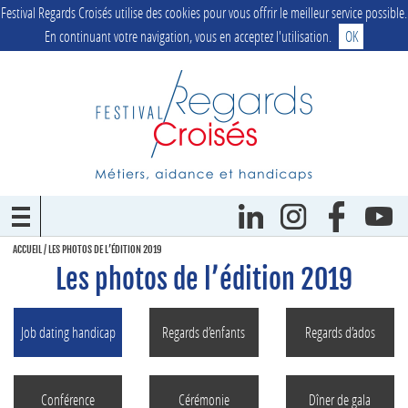
Festival Regards Croisés utilise des cookies pour vous offrir le meilleur service possible.
En continuant votre navigation, vous en acceptez l'utilisation.
OK
ACCUEIL
/
LES PHOTOS DE L’ÉDITION 2019
Les photos de l’édition 2019
Job dating handicap
Regards d’enfants
Regards d’ados
Conférence
Cérémonie
Dîner de gala