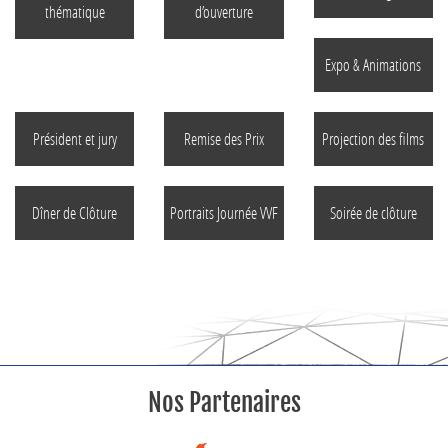
thématique
d’ouverture
Expo & Animations
Président et jury
Remise des Prix
Projection des films
Dîner de Clôture
Portraits Journée VVF
Soirée de clôture
Nos Partenaires