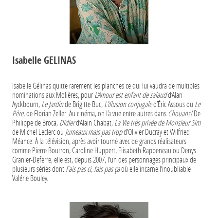
Isabelle GELINAS
Isabelle Gélinas quitte rarement les planches ce qui lui vaudra de multiples
nominations aux Molières, pour
L’Amour est enfant de salaud
d’Alan
Ayckbourn,
Le Jardin
de Brigitte Buc,
L’illusion conjugale
d’Éric Assous ou
Le
Père
, de Florian Zeller. Au cinéma, on l’a vue entre autres dans
Chouans!
De
Philippe de Broca,
Didier
d’Alain Chabat,
La Vie très privée de Monsieur Sim
de Michel Leclerc ou
Jumeaux mais pas trop
d’Olivier Ducray et Wilfried
Méance. À la télévision, après avoir tourné avec de grands réalisateurs
comme Pierre Boutron, Caroline Huppert, Elisabeth Rappeneau ou Denys
Granier-Deferre, elle est, depuis 2007, l’un des personnages principaux de
plusieurs séries dont
Fais pas ci, fais pas ça
où elle incarne l’inoubliable
Valérie Bouley.