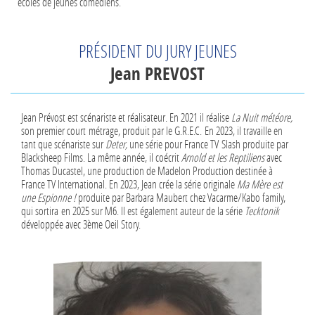
écoles de jeunes comédiens.
PRÉSIDENT DU JURY JEUNES
Jean PREVOST
Jean Prévost est scénariste et réalisateur. En 2021 il réalise
La Nuit mété
ore,
son premier court métrage, produit par le G.R.E.C. En 2023, il travaille en
tant que scénariste sur
Deter,
une série pour France TV Slash produite par
Blacksheep Films. La même année, il coécrit
Arnold et les Reptiliens
avec
Thomas Ducastel, une production de Madelon Production destinée à
France TV International. En 2023, Jean crée la série originale
Ma Mè
re est
une Espionne !
produite par Barbara Maubert chez Vacarme/Kabo family,
qui sortira en 2025 sur M6. Il est également auteur de la série
Tecktonik
développée avec 3ème Oeil Story.