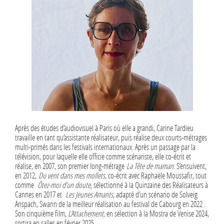
Après des études d’audiovisuel à Paris où elle a grandi, Carine Tardieu
travaille en tant qu’assistante réalisateur, puis réalise deux courts-métrages
multi-primés dans les festivals internationaux. Après un passage par la
télévision, pour laquelle elle officie comme scénariste, elle co-écrit et
réalise, en 2007, son premier long-métrage
La Tête de maman
. S’ensuivent,
en 2012,
Du vent dans mes mollets,
co-écrit avec Raphaële Moussafir, tout
comme
Ôtez-moi d
’un doute,
sélectionné à la Quinzaine des Réalisateurs à
Cannes en 2017 et
Les Jeunes Amants,
adapté d’un scénario de Solveig
Anspach, Swann de la meilleur réalisation au festival de Cabourg en 2022 .
Son cinquième film,
L
’Attachement,
en sélection à la Mostra de Venise 2024,
sortira en salles en février 2025.