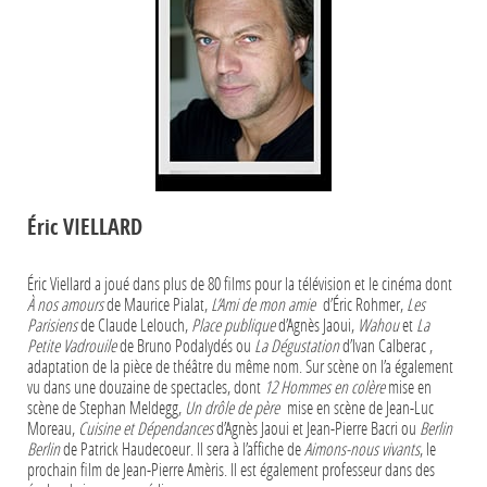
Éric VIELLARD
Éric Viellard a joué dans plus de 80 films pour la télévision et le cinéma dont
À nos amours
de Maurice Pialat,
L’Ami de mon amie
d’Éric Rohmer,
Les
Parisiens
de Claude Lelouch,
Place publique
d’Agnès Jaoui,
Wahou
et
La
Petite Vadrouile
de Bruno Podalydés ou
La Dégustation
d’Ivan Calberac ,
adaptation de la pièce de théâtre du même nom. Sur scène on l’a également
vu dans une douzaine de spectacles, dont
12 Hommes en col
ère
mise en
scène de Stephan Meldegg,
Un drôle de p
ère
mise en scène de Jean-Luc
Moreau,
Cuisine et Dépendances
d’Agnès Jaoui et Jean-Pierre Bacri ou
Berlin
Berlin
de Patrick Haudecoeur. Il sera à l’affiche de
Aimons-nous vivants
, le
prochain film de Jean-Pierre Amèris. Il est également professeur dans des