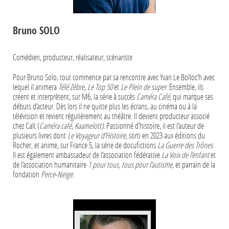
Bruno SOLO
Comédien, producteur, réalisateur, scénariste
Pour Bruno Solo, tout commence par sa rencontre avec Yvan Le Bolloc’h avec
lequel il animera
Télé Zèbre
,
Le Top 50
et
Le Plein de super
. Ensemble, ils
créent et interprètent, sur M6, la série à succès
Caméra Café,
qui marque ses
débuts d’acteur. Dès lors il ne quitte plus les écrans, au cinéma ou à la
télévision et revient régulièrement au théâtre. Il devient producteur associé
chez Calt (
Caméra café
,
Kaamelott).
Passionné d’histoire, il est l’auteur de
plusieurs livres dont
Le Voyageur d’Histoire
, sorti en 2023 aux éditions du
Rocher, et anime, sur France 5, la série de docufictions
La Guerre des Trônes
.
Il est également ambassadeur de l’association fédérative
La Voix de l’enfant
et
de l’association humanitaire
1 pour tous, tous pour l’autisme,
et parrain de la
fondation
Perce-Neige.