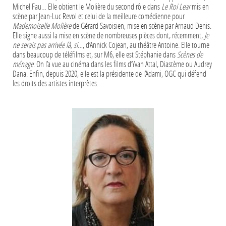
Michel Fau… Elle obtient le Molière du second rôle dans
Le Roi Lear
mis en
scène par Jean-Luc Revol et celui de la meilleure comédienne pour
Mademoiselle Molière
de Gérard Savoisien, mise en scène par Arnaud Denis.
Elle signe aussi la mise en scène de nombreuses pièces dont, récemment,
Je
ne serais pas arrivée là, si…
, d’Annick Cojean, au théâtre Antoine. Elle tourne
dans beaucoup de téléfilms et, sur M6, elle est Stéphanie dans
Scènes de
ménage
. On l’a vue au cinéma dans les films d’Yvan Attal, Diastème ou Audrey
Dana. Enfin, depuis 2020, elle est la présidente de l’Adami, OGC qui défend
les droits des artistes interprètes.