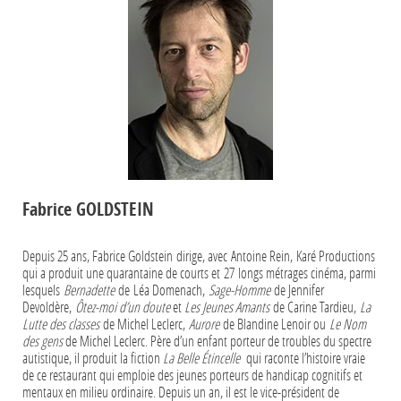
Fabrice GOLDSTEIN
Depuis 25 ans, Fabrice Goldstein dirige, avec Antoine Rein, Karé Productions
qui a produit une quarantaine de courts et 27 longs métrages cinéma, parmi
lesquels
Bernadette
de Léa Domenach,
Sage-Homme
de Jennifer
Devoldère,
Ôtez-moi d’un doute
et
Les Jeunes Amants
de Carine Tardieu,
La
Lutte des classes
de Michel Leclerc,
Aurore
de Blandine Lenoir ou
Le Nom
des gens
de Michel Leclerc. Père d’un enfant porteur de troubles du spectre
autistique, il produit la fiction
La B
elle Étincelle
qui raconte l’histoire vraie
de ce restaurant qui emploie des jeunes porteurs de handicap cognitifs et
mentaux en milieu ordinaire. Depuis un an, il est le vice-président de