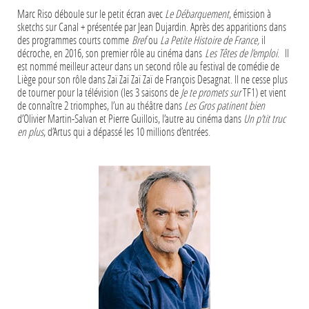
Marc Riso déboule sur le petit écran avec
Le Débarquement
, émission à
sketchs sur Canal + présentée par Jean Dujardin. Après des apparitions dans
des programmes courts comme
Bref
ou
La Petite Histoire de France,
il
décroche, en 2016, son premier rôle au cinéma dans
Les Têtes de l
’
emploi
. Il
est nommé meilleur acteur dans un second rôle au festival de comédie de
Liège pour son rôle dans Zaï Zaï Zaï Zaï de François Desagnat. Il ne cesse plus
de tourner pour la télévision (les 3 saisons de
Je te promets sur
TF1) et vient
de connaître 2 triomphes, l’un au théâtre dans
Les Gros patinent bien
d’Olivier Martin-Salvan et Pierre Guillois, l’autre au cinéma dans
Un p’tit truc
en plus
, d’Artus qui a dépassé les 10 millions d’entrées.