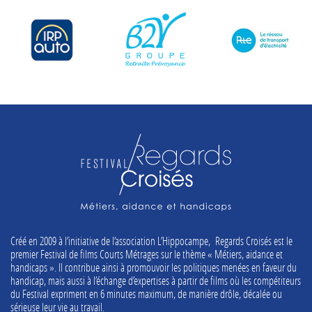
Créé en 2009 à l’initiative de l’association L’Hippocampe, Regards Croisés est le
premier Festival de films Courts Métrages sur le thème « Métiers, aidance et
handicaps ». Il contribue ainsi à promouvoir les politiques menées en faveur du
handicap, mais aussi à l’échange d’expertises à partir de films où les compétiteurs
du Festival expriment en 6 minutes maximum, de manière drôle, décalée ou
sérieuse leur vie au travail.