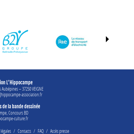
tion L’Hippocampe
es Aubépines – 37250 VEIGNE
]hippocampe-association.fr
 de la bande dessinée
ampe, Concours BD
ocampe-culture.fr
légales
/
Contacts
/
FAQ
/
Accès presse