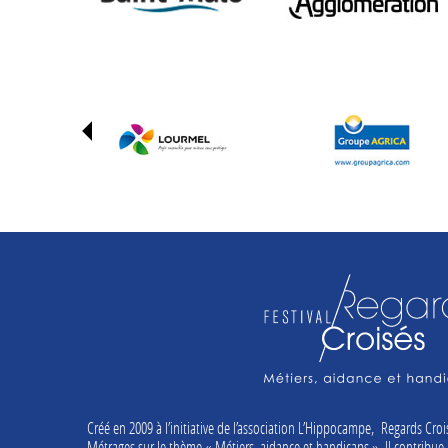
Créé en 2009 à l’initiative de l’association L’Hippocampe, Regards Crois
Métrages sur le thème « Métiers, aidance et handicaps ». Il contribue 