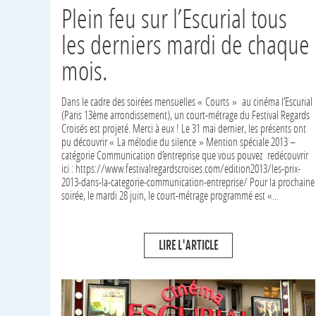
Plein feu sur l’Escurial tous
les derniers mardi de chaque
mois.
Dans le cadre des soirées mensuelles « Courts » au cinéma l’Escurial
(Paris 13ème arrondissement), un court-métrage du Festival Regards
Croisés est projeté. Merci à eux ! Le 31 mai dernier, les présents ont
pu découvrir « La mélodie du silence » Mention spéciale 2013 –
catégorie Communication d’entreprise que vous pouvez redécouvrir
ici : https://www.festivalregardscroises.com/edition2013/les-prix-
2013-dans-la-categorie-communication-entreprise/ Pour la prochaine
soirée, le mardi 28 juin, le court-métrage programmé est «...
LIRE L'ARTICLE