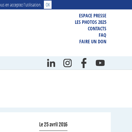
us en acceptez l'utilisation.
OK
ESPACE PRESSE
LES PHOTOS 2025
PHOTOS, FILMS, VISUELS
CONTACTS
DOSSIER DE PRESSE
FAQ
COMMUNIQUÉ DE PRESSE
FAIRE UN DON
REVUE DE PRESSE
PRÉSENTATION DE L’HIPPO
Le 25 avril 2016