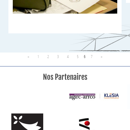
«
1
2
3
4
5
6
7
»
Nos Partenaires