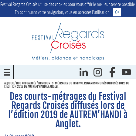
Festival Regards Croisés utilise des cookies pour vous offrir le meilleur service possible.
En continuant votre navigation, vous en acceptez l'utilisation.
OK
ACCUEIL
/
NOS ACTUALITÉS
/
DES COURTS-MÉTRAGES DU FESTIVAL REGARDS CROISÉS DIFFUSÉS LORS DE
L’ÉDITION 2019 DE AUTREM’HANDI À ANGLET.
Des courts-métrages du Festival
Regards Croisés diffusés lors de
l’édition 2019 de AUTREM’HANDI à
Anglet.