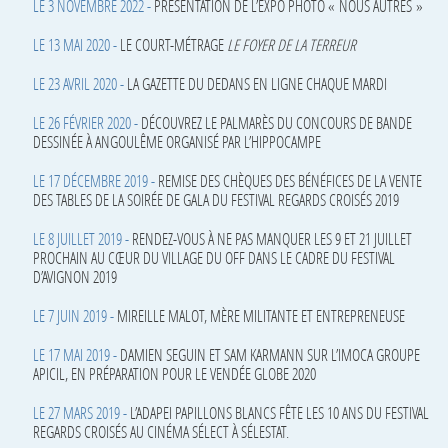
LE 3 NOVEMBRE 2022 -
PRÉSENTATION DE L’EXPO PHOTO « NOUS AUTRES »
LE 13 MAI 2020 -
LE COURT-MÉTRAGE
LE FOYER DE LA TERREUR
LE 23 AVRIL 2020 -
LA GAZETTE DU DEDANS EN LIGNE CHAQUE MARDI
LE 26 FÉVRIER 2020 -
DÉCOUVREZ LE PALMARÈS DU CONCOURS DE BANDE
DESSINÉE À ANGOULÊME ORGANISÉ PAR L’HIPPOCAMPE
LE 17 DÉCEMBRE 2019 -
REMISE DES CHÈQUES DES BÉNÉFICES DE LA VENTE
DES TABLES DE LA SOIRÉE DE GALA DU FESTIVAL REGARDS CROISÉS 2019
LE 8 JUILLET 2019 -
RENDEZ-VOUS À NE PAS MANQUER LES 9 ET 21 JUILLET
PROCHAIN AU CŒUR DU VILLAGE DU OFF DANS LE CADRE DU FESTIVAL
D’AVIGNON 2019
LE 7 JUIN 2019 -
MIREILLE MALOT, MÈRE MILITANTE ET ENTREPRENEUSE
LE 17 MAI 2019 -
DAMIEN SEGUIN ET SAM KARMANN SUR L’IMOCA GROUPE
APICIL, EN PRÉPARATION POUR LE VENDÉE GLOBE 2020
LE 27 MARS 2019 -
L’ADAPEI PAPILLONS BLANCS FÊTE LES 10 ANS DU FESTIVAL
REGARDS CROISÉS AU CINÉMA SÉLECT À SÉLESTAT.