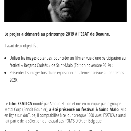
Le projet a démarré au printemps 2019 à l’ESAT de Beaune.
Il avait deux objectifs :
Utiliser les images obtenues, pour créer un film en vue d’une participation au
festival « Regards Croisés » de Saint-Malo (Edition novembre 2019) ;
Présenter les images lors d’une exposition initialement prévue au printemps
2020.
Le
film ESATICA
monté par Arnaud Hillion et mis en musique par le groupe
Métal Corp (Benoît Bouhier),
a été présenté au festival à Saint-Malo
. Mis
en ligne sur YouTube, il comptabilise à ce jour presque 1500 vues. ESATICA a aussi
fait partie de la sélection du festival Les POM’S D’Or, en Belgique.